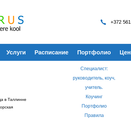
+372 561
Услуги
Расписание
Портфолио
Це
О нас
Специалист:
руководитель, коуч,
учитель.
Коучинг
да в Таллинне
Портфолио
горская
Правила