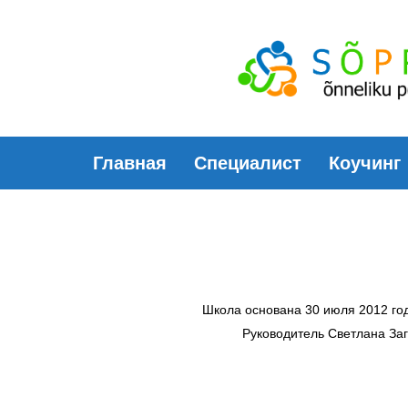
Skip
Skip
links
to
primary
navigation
Skip
Главная
Специалист
Коучинг
to
content
Школа основана 30 июля 2012 го
Руководитель Светлана За